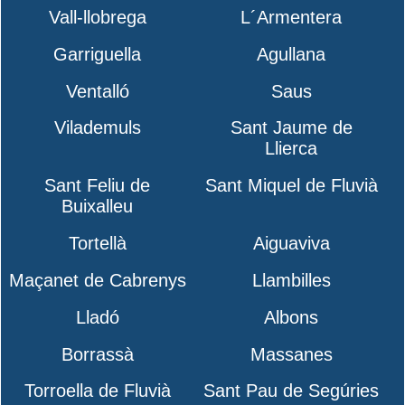
Vall-llobrega
L´Armentera
Garriguella
Agullana
Ventalló
Saus
Vilademuls
Sant Jaume de
Llierca
Sant Feliu de
Sant Miquel de Fluvià
Buixalleu
Tortellà
Aiguaviva
Maçanet de Cabrenys
Llambilles
Lladó
Albons
Borrassà
Massanes
Torroella de Fluvià
Sant Pau de Segúries