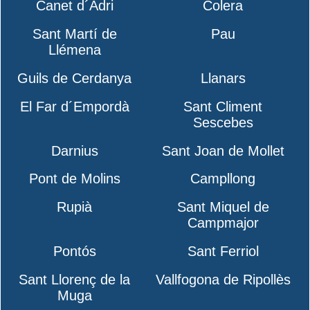
Canet d´Adri
Colera
Sant Martí de
Pau
Llémena
Guils de Cerdanya
Llanars
El Far d´Empordà
Sant Climent
Sescebes
Darnius
Sant Joan de Mollet
Pont de Molins
Campllong
Rupià
Sant Miquel de
Campmajor
Pontós
Sant Ferriol
Sant Llorenç de la
Vallfogona de Ripollès
Muga