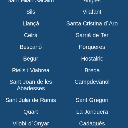
Sant Hilari Sacalm
Anglès
Sils
Vilafant
Llançà
Santa Cristina d´Aro
Celrà
Sarrià de Ter
Bescanó
Porqueres
Begur
Hostalric
Riells i Viabrea
Breda
Sant Joan de les
Campdevànol
Abadesses
Sant Julià de Ramis
Sant Gregori
Quart
La Jonquera
Vilobí d´Onyar
Cadaqués