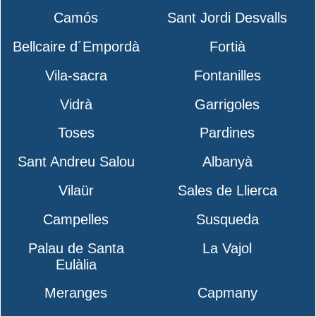
Camós
Sant Jordi Desvalls
Bellcaire d´Empordà
Fortià
Vila-sacra
Fontanilles
Vidrà
Garrigoles
Toses
Pardines
Sant Andreu Salou
Albanyà
Vilaür
Sales de Llierca
Campelles
Susqueda
Palau de Santa
La Vajol
Eulàlia
Meranges
Capmany