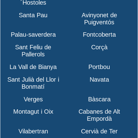
´Hostoles
Santa Pau
Avinyonet de
Puigventós
Palau-saverdera
Fontcoberta
Sant Feliu de
Corçà
Pallerols
La Vall de Bianya
Portbou
Sant Julià del Llor i
Navata
Bonmatí
Verges
Bàscara
Montagut i Oix
Cabanes de Alt
Empordà
Vilabertran
Cervià de Ter