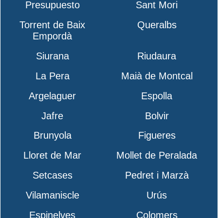
Presupuesto
Sant Mori
Torrent de Baix
Queralbs
Empordà
Siurana
Riudaura
La Pera
Maià de Montcal
Argelaguer
Espolla
Jafre
Bolvir
Brunyola
Figueres
Lloret de Mar
Mollet de Peralada
Setcases
Pedret i Marzà
Vilamaniscle
Urús
Espinelves
Colomers