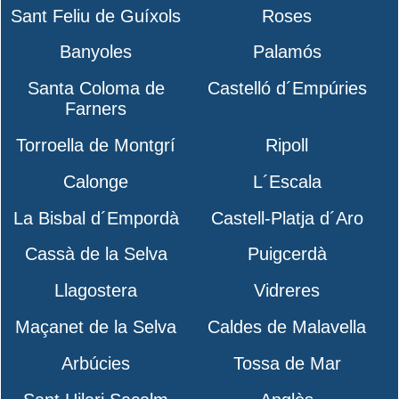
Sant Feliu de Guíxols
Roses
Banyoles
Palamós
Santa Coloma de
Castelló d´Empúries
Farners
Torroella de Montgrí
Ripoll
Calonge
L´Escala
La Bisbal d´Empordà
Castell-Platja d´Aro
Cassà de la Selva
Puigcerdà
Llagostera
Vidreres
Maçanet de la Selva
Caldes de Malavella
Arbúcies
Tossa de Mar