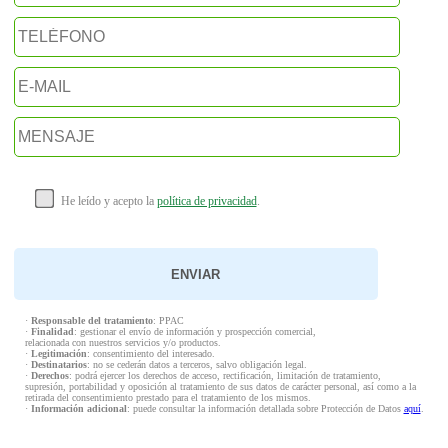
He leído y acepto la
política de privacidad
.
·
Responsable del tratamiento
: PPAC
·
Finalidad
: gestionar el envío de información y prospección comercial,
relacionada con nuestros servicios y/o productos.
·
Legitimación
: consentimiento del interesado.
·
Destinatarios
: no se cederán datos a terceros, salvo obligación legal.
·
Derechos
: podrá ejercer los derechos de acceso, rectificación, limitación de tratamiento,
supresión, portabilidad y oposición al tratamiento de sus datos de carácter personal, así como a la
retirada del consentimiento prestado para el tratamiento de los mismos.
·
Información adicional
: puede consultar la información detallada sobre Protección de Datos
aquí
.