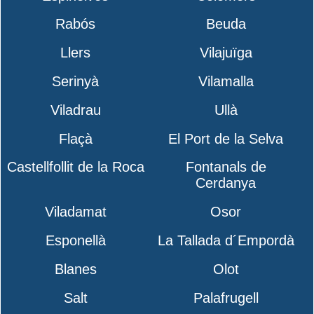
Rabós
Beuda
Llers
Vilajuïga
Serinyà
Vilamalla
Viladrau
Ullà
Flaçà
El Port de la Selva
Castellfollit de la Roca
Fontanals de
Cerdanya
Viladamat
Osor
Esponellà
La Tallada d´Empordà
Blanes
Olot
Salt
Palafrugell