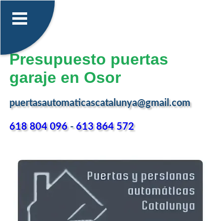
Presupuesto puertas
garaje en Osor
puertasautomaticascatalunya@gmail.com
618 804 096
-
613 864 572