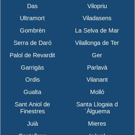
Das
Vilopriu
Ultramort
Viladasens
Gombrèn
La Selva de Mar
Serra de Daró
Vilallonga de Ter
Palol de Revardit
Ger
Garrigàs
Parlavà
Ordis
Vilanant
Gualta
Molló
Sant Aniol de
Santa Llogaia d
Finestres
´Àlguema
Juià
Mieres