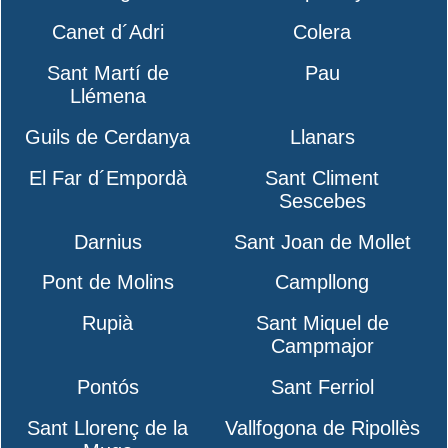
Canet d´Adri
Colera
Sant Martí de
Pau
Llémena
Guils de Cerdanya
Llanars
El Far d´Empordà
Sant Climent
Sescebes
Darnius
Sant Joan de Mollet
Pont de Molins
Campllong
Rupià
Sant Miquel de
Campmajor
Pontós
Sant Ferriol
Sant Llorenç de la
Vallfogona de Ripollès