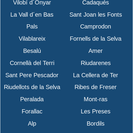
Vilobí d´Onyar
Cadaqués
La Vall d´en Bas
Sant Joan les Fonts
Pals
Camprodon
Vilablareix
Fornells de la Selva
Besalú
Amer
Cornellà del Terri
Riudarenes
Sant Pere Pescador
La Cellera de Ter
Riudellots de la Selva
Ribes de Freser
Peralada
Mont-ras
Forallac
Les Preses
Alp
Bordils