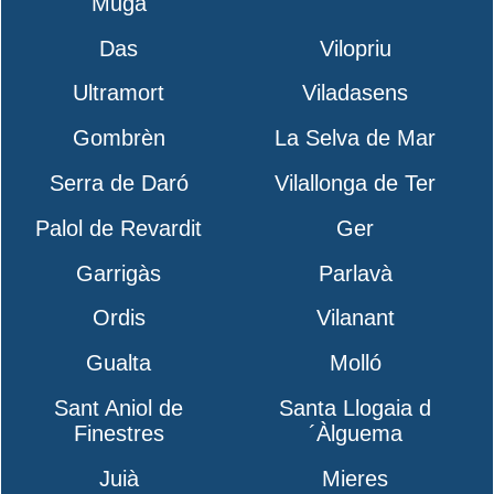
Muga
Das
Vilopriu
Ultramort
Viladasens
Gombrèn
La Selva de Mar
Serra de Daró
Vilallonga de Ter
Palol de Revardit
Ger
Garrigàs
Parlavà
Ordis
Vilanant
Gualta
Molló
Sant Aniol de
Santa Llogaia d
Finestres
´Àlguema
Juià
Mieres