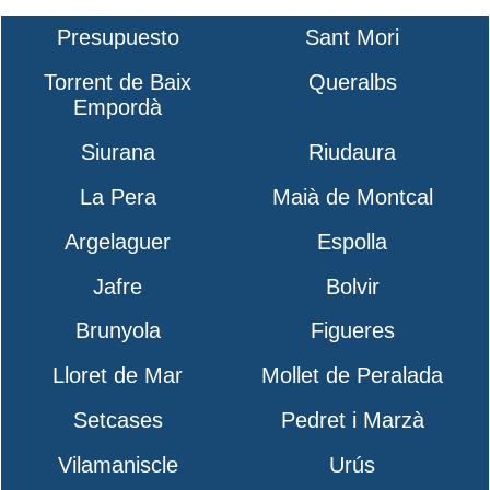
Presupuesto
Sant Mori
Torrent de Baix
Queralbs
Empordà
Siurana
Riudaura
La Pera
Maià de Montcal
Argelaguer
Espolla
Jafre
Bolvir
Brunyola
Figueres
Lloret de Mar
Mollet de Peralada
Setcases
Pedret i Marzà
Vilamaniscle
Urús