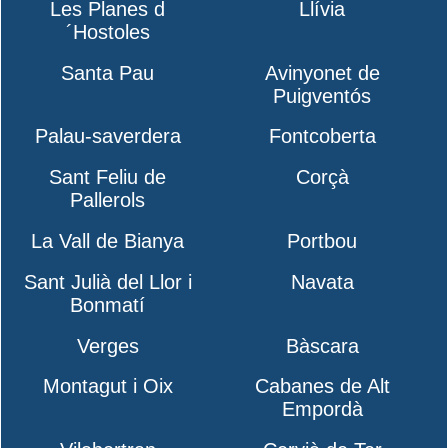
Les Planes d
Llívia
´Hostoles
Santa Pau
Avinyonet de
Puigventós
Palau-saverdera
Fontcoberta
Sant Feliu de
Corçà
Pallerols
La Vall de Bianya
Portbou
Sant Julià del Llor i
Navata
Bonmatí
Verges
Bàscara
Montagut i Oix
Cabanes de Alt
Empordà