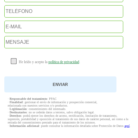
He leído y acepto la
política de privacidad
.
·
Responsable del tratamiento
: PPAC
·
Finalidad
: gestionar el envío de información y prospección comercial,
relacionada con nuestros servicios y/o productos.
·
Legitimación
: consentimiento del interesado.
·
Destinatarios
: no se cederán datos a terceros, salvo obligación legal.
·
Derechos
: podrá ejercer los derechos de acceso, rectificación, limitación de tratamiento,
supresión, portabilidad y oposición al tratamiento de sus datos de carácter personal, así como a la
retirada del consentimiento prestado para el tratamiento de los mismos.
·
Información adicional
: puede consultar la información detallada sobre Protección de Datos
aquí
.