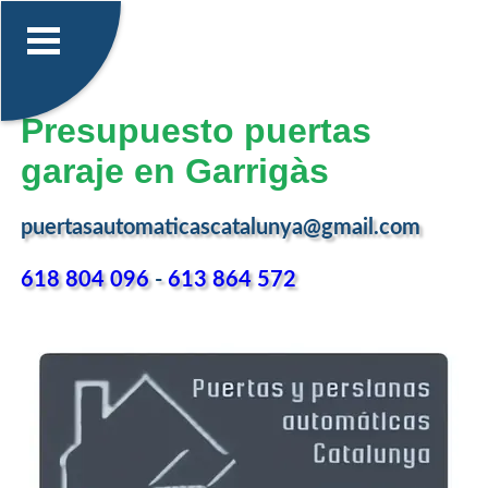
Presupuesto puertas
garaje en Garrigàs
puertasautomaticascatalunya@gmail.com
618 804 096
-
613 864 572