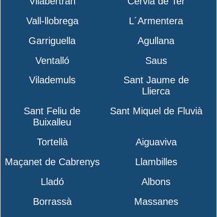
Vilabertran
Cervià de Ter
Vall-llobrega
L´Armentera
Garriguella
Agullana
Ventalló
Saus
Vilademuls
Sant Jaume de
Llierca
Sant Feliu de
Sant Miquel de Fluvià
Buixalleu
Tortellà
Aiguaviva
Maçanet de Cabrenys
Llambilles
Lladó
Albons
Borrassà
Massanes