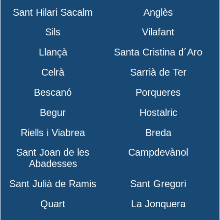
Sant Hilari Sacalm
Anglès
Sils
Vilafant
Llançà
Santa Cristina d´Aro
Celrà
Sarrià de Ter
Bescanó
Porqueres
Begur
Hostalric
Riells i Viabrea
Breda
Sant Joan de les
Campdevànol
Abadesses
Sant Julià de Ramis
Sant Gregori
Quart
La Jonquera