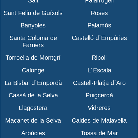
Salt
Palafrugell
Sant Feliu de Guíxols
Roses
Banyoles
Palamós
Santa Coloma de
Castelló d´Empúries
Farners
Torroella de Montgrí
Ripoll
Calonge
L´Escala
La Bisbal d´Empordà
Castell-Platja d´Aro
Cassà de la Selva
Puigcerdà
Llagostera
Vidreres
Maçanet de la Selva
Caldes de Malavella
Arbúcies
Tossa de Mar