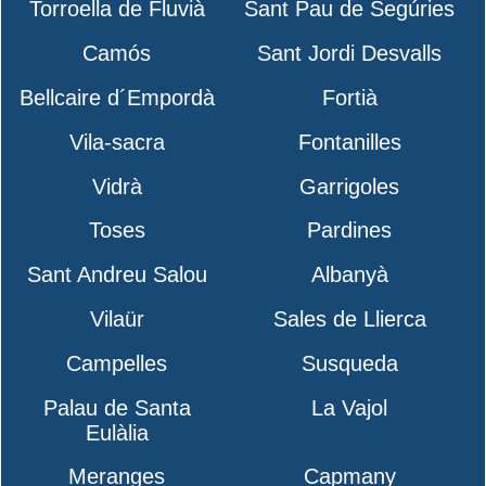
Torroella de Fluvià
Sant Pau de Segúries
Camós
Sant Jordi Desvalls
Bellcaire d´Empordà
Fortià
Vila-sacra
Fontanilles
Vidrà
Garrigoles
Toses
Pardines
Sant Andreu Salou
Albanyà
Vilaür
Sales de Llierca
Campelles
Susqueda
Palau de Santa
La Vajol
Eulàlia
Meranges
Capmany