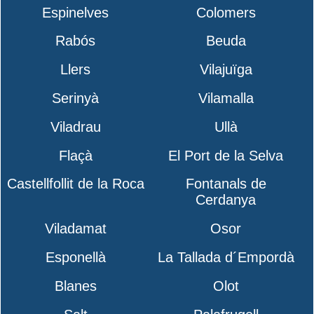
Espinelves
Colomers
Rabós
Beuda
Llers
Vilajuïga
Serinyà
Vilamalla
Viladrau
Ullà
Flaçà
El Port de la Selva
Castellfollit de la Roca
Fontanals de
Cerdanya
Viladamat
Osor
Esponellà
La Tallada d´Empordà
Blanes
Olot