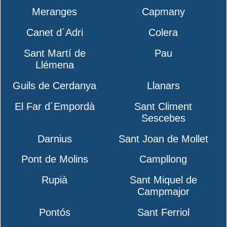
Meranges
Capmany
Canet d´Adri
Colera
Sant Martí de
Pau
Llémena
Guils de Cerdanya
Llanars
El Far d´Empordà
Sant Climent
Sescebes
Darnius
Sant Joan de Mollet
Pont de Molins
Campllong
Rupià
Sant Miquel de
Campmajor
Pontós
Sant Ferriol