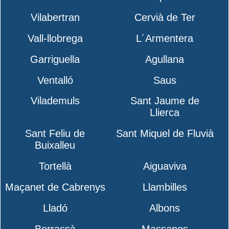
Vilabertran
Cervià de Ter
Vall-llobrega
L´Armentera
Garriguella
Agullana
Ventalló
Saus
Vilademuls
Sant Jaume de
Llierca
Sant Feliu de
Sant Miquel de Fluvià
Buixalleu
Tortellà
Aiguaviva
Maçanet de Cabrenys
Llambilles
Lladó
Albons
Borrassà
Massanes