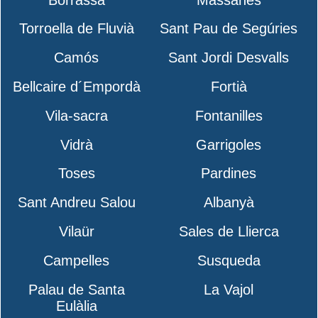
Torroella de Fluvià
Sant Pau de Segúries
Camós
Sant Jordi Desvalls
Bellcaire d´Empordà
Fortià
Vila-sacra
Fontanilles
Vidrà
Garrigoles
Toses
Pardines
Sant Andreu Salou
Albanyà
Vilaür
Sales de Llierca
Campelles
Susqueda
Palau de Santa
La Vajol
Eulàlia