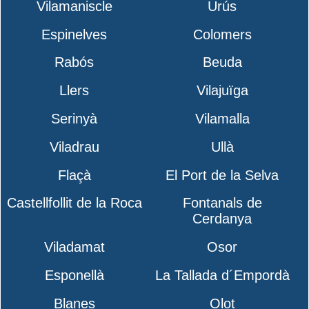
Vilamaniscle
Urús
Espinelves
Colomers
Rabós
Beuda
Llers
Vilajuïga
Serinyà
Vilamalla
Viladrau
Ullà
Flaçà
El Port de la Selva
Castellfollit de la Roca
Fontanals de
Cerdanya
Viladamat
Osor
Esponellà
La Tallada d´Empordà
Blanes
Olot