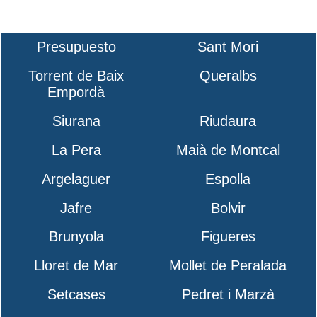
Presupuesto
Sant Mori
Torrent de Baix
Queralbs
Empordà
Siurana
Riudaura
La Pera
Maià de Montcal
Argelaguer
Espolla
Jafre
Bolvir
Brunyola
Figueres
Lloret de Mar
Mollet de Peralada
Setcases
Pedret i Marzà