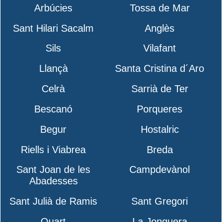
Arbúcies
Tossa de Mar
Sant Hilari Sacalm
Anglès
Sils
Vilafant
Llançà
Santa Cristina d´Aro
Celrà
Sarrià de Ter
Bescanó
Porqueres
Begur
Hostalric
Riells i Viabrea
Breda
Sant Joan de les
Campdevànol
Abadesses
Sant Julià de Ramis
Sant Gregori
Quart
La Jonquera