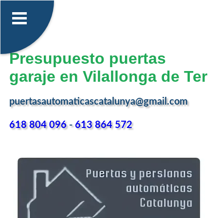
Presupuesto puertas
garaje en Vilallonga de Ter
puertasautomaticascatalunya@gmail.com
618 804 096
-
613 864 572