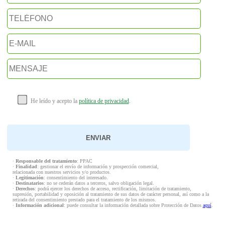
He leído y acepto la
política de privacidad
.
·
Responsable del tratamiento
: PPAC
·
Finalidad
: gestionar el envío de información y prospección comercial,
relacionada con nuestros servicios y/o productos.
·
Legitimación
: consentimiento del interesado.
·
Destinatarios
: no se cederán datos a terceros, salvo obligación legal.
·
Derechos
: podrá ejercer los derechos de acceso, rectificación, limitación de tratamiento,
supresión, portabilidad y oposición al tratamiento de sus datos de carácter personal, así como a la
retirada del consentimiento prestado para el tratamiento de los mismos.
·
Información adicional
: puede consultar la información detallada sobre Protección de Datos
aquí
.