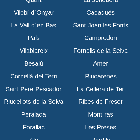
Vilobí d´Onyar
Cadaqués
La Vall d´en Bas
Sant Joan les Fonts
Pals
Camprodon
Vilablareix
Fornells de la Selva
Besalú
Amer
Cornellà del Terri
Riudarenes
Sant Pere Pescador
La Cellera de Ter
Riudellots de la Selva
Ribes de Freser
Peralada
Mont-ras
Forallac
Les Preses
Alp
Bordils