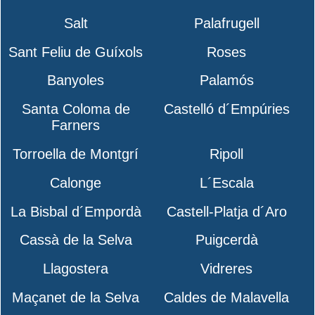
Salt
Palafrugell
Sant Feliu de Guíxols
Roses
Banyoles
Palamós
Santa Coloma de
Castelló d´Empúries
Farners
Torroella de Montgrí
Ripoll
Calonge
L´Escala
La Bisbal d´Empordà
Castell-Platja d´Aro
Cassà de la Selva
Puigcerdà
Llagostera
Vidreres
Maçanet de la Selva
Caldes de Malavella