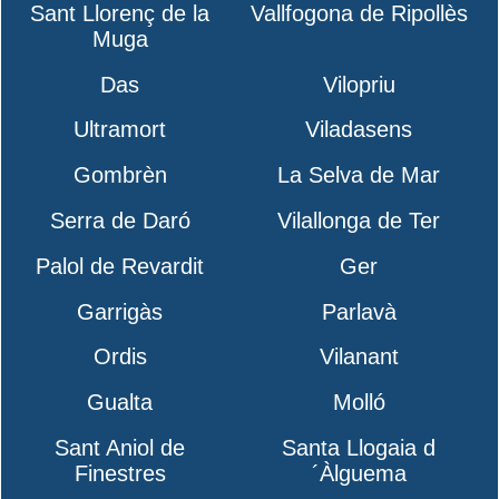
Sant Llorenç de la
Vallfogona de Ripollès
Muga
Das
Vilopriu
Ultramort
Viladasens
Gombrèn
La Selva de Mar
Serra de Daró
Vilallonga de Ter
Palol de Revardit
Ger
Garrigàs
Parlavà
Ordis
Vilanant
Gualta
Molló
Sant Aniol de
Santa Llogaia d
Finestres
´Àlguema