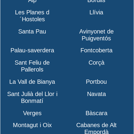
Les Planes d
Llívia
´Hostoles
Santa Pau
Avinyonet de
Puigventós
Palau-saverdera
Fontcoberta
Sant Feliu de
Corçà
Pallerols
La Vall de Bianya
Portbou
Sant Julià del Llor i
Navata
Bonmatí
Verges
Bàscara
Montagut i Oix
Cabanes de Alt
Empordà