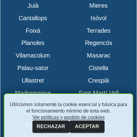
Juià
Mieres
Cantallops
Isòvol
Foixà
Terrades
Planoles
Regencós
Vilamacolum
Masarac
Palau-sator
Cistella
Ullastret
Crespià
Madremanya
Sant Martí Vell
Utilizamos solamente la cookie esencial y básica para
Boadella i les
Ogassa
el funcionamiento mínimo de esta web.
Escaules
Ver políticas y gestión de cookies
Biure
Cabanelles
RECHAZAR
ACEPTAR