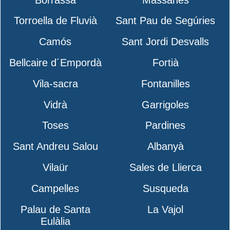
Torroella de Fluvià
Sant Pau de Segúries
Camós
Sant Jordi Desvalls
Bellcaire d´Empordà
Fortià
Vila-sacra
Fontanilles
Vidrà
Garrigoles
Toses
Pardines
Sant Andreu Salou
Albanyà
Vilaür
Sales de Llierca
Campelles
Susqueda
Palau de Santa
La Vajol
Eulàlia