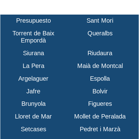
Presupuesto
Sant Mori
Torrent de Baix
Queralbs
Empordà
Siurana
Riudaura
La Pera
Maià de Montcal
Argelaguer
Espolla
Jafre
Bolvir
Brunyola
Figueres
Lloret de Mar
Mollet de Peralada
Setcases
Pedret i Marzà