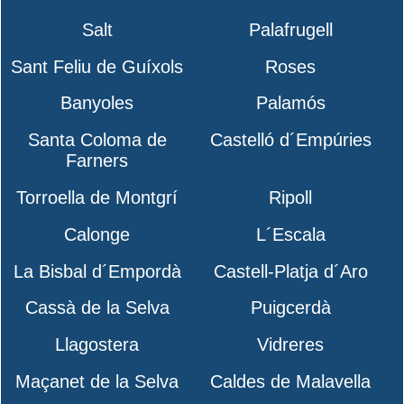
Salt
Palafrugell
Sant Feliu de Guíxols
Roses
Banyoles
Palamós
Santa Coloma de
Castelló d´Empúries
Farners
Torroella de Montgrí
Ripoll
Calonge
L´Escala
La Bisbal d´Empordà
Castell-Platja d´Aro
Cassà de la Selva
Puigcerdà
Llagostera
Vidreres
Maçanet de la Selva
Caldes de Malavella