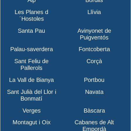
Les Planes d
Llívia
´Hostoles
Santa Pau
Avinyonet de
Puigventós
Palau-saverdera
Fontcoberta
Sant Feliu de
Corçà
Pallerols
La Vall de Bianya
Portbou
Sant Julià del Llor i
Navata
Bonmatí
Verges
Bàscara
Montagut i Oix
Cabanes de Alt
Empordà