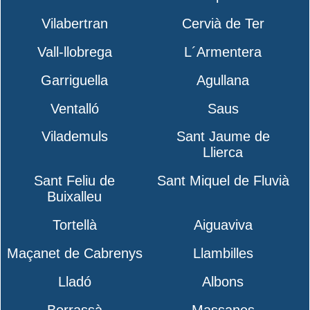
Vilabertran
Cervià de Ter
Vall-llobrega
L´Armentera
Garriguella
Agullana
Ventalló
Saus
Vilademuls
Sant Jaume de
Llierca
Sant Feliu de
Sant Miquel de Fluvià
Buixalleu
Tortellà
Aiguaviva
Maçanet de Cabrenys
Llambilles
Lladó
Albons
Borrassà
Massanes