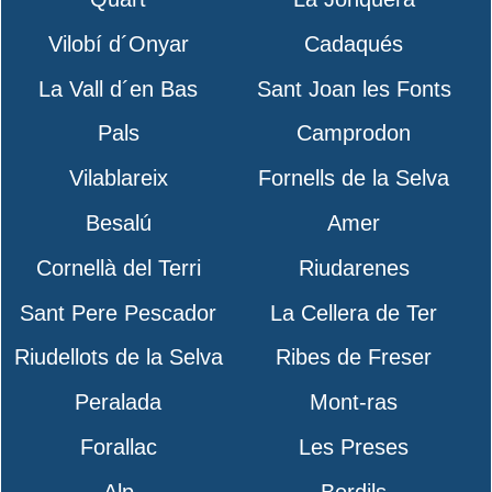
Vilobí d´Onyar
Cadaqués
La Vall d´en Bas
Sant Joan les Fonts
Pals
Camprodon
Vilablareix
Fornells de la Selva
Besalú
Amer
Cornellà del Terri
Riudarenes
Sant Pere Pescador
La Cellera de Ter
Riudellots de la Selva
Ribes de Freser
Peralada
Mont-ras
Forallac
Les Preses
Alp
Bordils