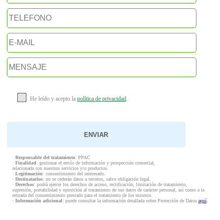
He leído y acepto la
política de privacidad
.
·
Responsable del tratamiento
: PPAC
·
Finalidad
: gestionar el envío de información y prospección comercial,
relacionada con nuestros servicios y/o productos.
·
Legitimación
: consentimiento del interesado.
·
Destinatarios
: no se cederán datos a terceros, salvo obligación legal.
·
Derechos
: podrá ejercer los derechos de acceso, rectificación, limitación de tratamiento,
supresión, portabilidad y oposición al tratamiento de sus datos de carácter personal, así como a la
retirada del consentimiento prestado para el tratamiento de los mismos.
·
Información adicional
: puede consultar la información detallada sobre Protección de Datos
aquí
.