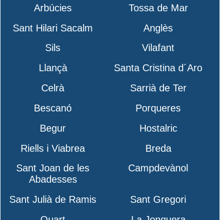
Arbúcies
Tossa de Mar
Sant Hilari Sacalm
Anglès
Sils
Vilafant
Llançà
Santa Cristina d´Aro
Celrà
Sarrià de Ter
Bescanó
Porqueres
Begur
Hostalric
Riells i Viabrea
Breda
Sant Joan de les
Campdevànol
Abadesses
Sant Julià de Ramis
Sant Gregori
Quart
La Jonquera