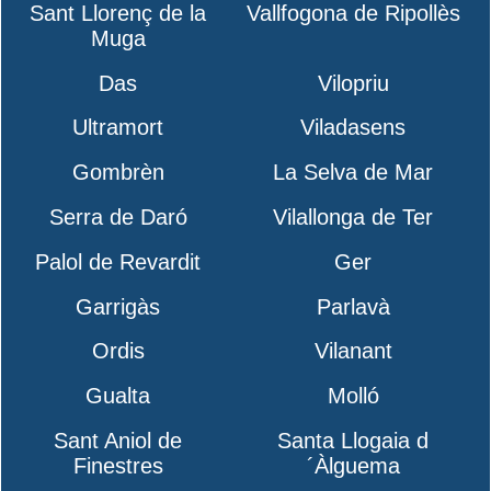
Sant Llorenç de la
Vallfogona de Ripollès
Muga
Das
Vilopriu
Ultramort
Viladasens
Gombrèn
La Selva de Mar
Serra de Daró
Vilallonga de Ter
Palol de Revardit
Ger
Garrigàs
Parlavà
Ordis
Vilanant
Gualta
Molló
Sant Aniol de
Santa Llogaia d
Finestres
´Àlguema