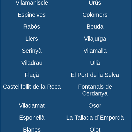
Vilamaniscle
Urús
Espinelves
Colomers
Rabós
Beuda
Llers
Vilajuïga
Serinyà
Vilamalla
Viladrau
Ullà
Flaçà
El Port de la Selva
Castellfollit de la Roca
Fontanals de
Cerdanya
Viladamat
Osor
Esponellà
La Tallada d´Empordà
Blanes
Olot