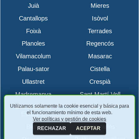
Juià
Mieres
Cantallops
Isòvol
Foixà
Terrades
Planoles
Regencós
Vilamacolum
Masarac
Palau-sator
Cistella
Ullastret
Crespià
Madremanya
Sant Martí Vell
Utilizamos solamente la cookie esencial y básica para
Boadella i les
Ogassa
el funcionamiento mínimo de esta web.
Escaules
Ver políticas y gestión de cookies
Biure
Cabanelles
RECHAZAR
ACEPTAR