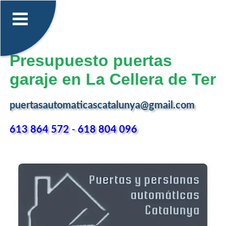
Presupuesto puertas
garaje en La Cellera de Ter
puertasautomaticascatalunya@gmail.com
613 864 572
-
618 804 096