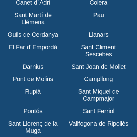
Canet d´Adri
Colera
Sant Martí de
Pau
Llémena
Guils de Cerdanya
Llanars
El Far d´Empordà
Sant Climent
Sescebes
Darnius
Sant Joan de Mollet
Pont de Molins
Campllong
Rupià
Sant Miquel de
Campmajor
Pontós
Sant Ferriol
Sant Llorenç de la
Vallfogona de Ripollès
Muga