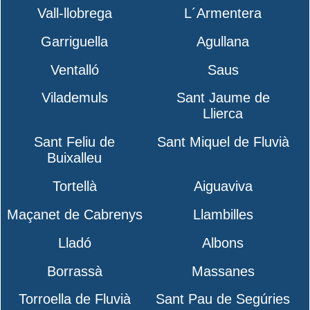
Vall-llobrega
L´Armentera
Garriguella
Agullana
Ventalló
Saus
Vilademuls
Sant Jaume de
Llierca
Sant Feliu de
Sant Miquel de Fluvià
Buixalleu
Tortellà
Aiguaviva
Maçanet de Cabrenys
Llambilles
Lladó
Albons
Borrassà
Massanes
Torroella de Fluvià
Sant Pau de Segúries