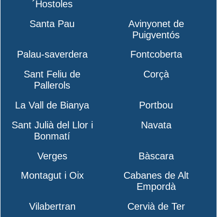
´Hostoles
Santa Pau
Avinyonet de
Puigventós
Palau-saverdera
Fontcoberta
Sant Feliu de
Corçà
Pallerols
La Vall de Bianya
Portbou
Sant Julià del Llor i
Navata
Bonmatí
Verges
Bàscara
Montagut i Oix
Cabanes de Alt
Empordà
Vilabertran
Cervià de Ter