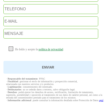
He leído y acepto la
política de privacidad
.
·
Responsable del tratamiento
: PPAC
·
Finalidad
: gestionar el envío de información y prospección comercial,
relacionada con nuestros servicios y/o productos.
·
Legitimación
: consentimiento del interesado.
·
Destinatarios
: no se cederán datos a terceros, salvo obligación legal.
·
Derechos
: podrá ejercer los derechos de acceso, rectificación, limitación de tratamiento,
supresión, portabilidad y oposición al tratamiento de sus datos de carácter personal, así como a la
retirada del consentimiento prestado para el tratamiento de los mismos.
·
Información adicional
: puede consultar la información detallada sobre Protección de Datos
aquí
.