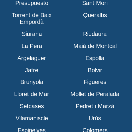
Presupuesto
Sant Mori
Torrent de Baix
Queralbs
Empordà
Siurana
Riudaura
La Pera
Maià de Montcal
Argelaguer
Espolla
Jafre
Bolvir
Brunyola
Figueres
Lloret de Mar
Mollet de Peralada
Setcases
Pedret i Marzà
Vilamaniscle
Urús
Espinelves
Colomers