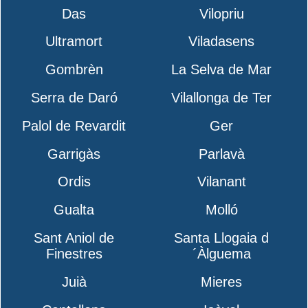
Das
Vilopriu
Ultramort
Viladasens
Gombrèn
La Selva de Mar
Serra de Daró
Vilallonga de Ter
Palol de Revardit
Ger
Garrigàs
Parlavà
Ordis
Vilanant
Gualta
Molló
Sant Aniol de
Santa Llogaia d
Finestres
´Àlguema
Juià
Mieres