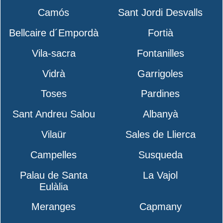
Camós
Sant Jordi Desvalls
Bellcaire d´Empordà
Fortià
Vila-sacra
Fontanilles
Vidrà
Garrigoles
Toses
Pardines
Sant Andreu Salou
Albanyà
Vilaür
Sales de Llierca
Campelles
Susqueda
Palau de Santa
La Vajol
Eulàlia
Meranges
Capmany