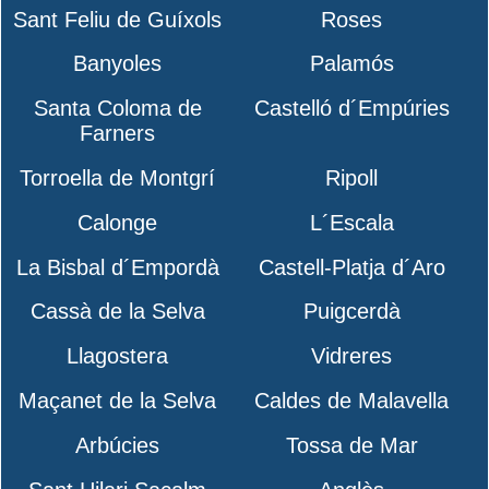
Sant Feliu de Guíxols
Roses
Banyoles
Palamós
Santa Coloma de
Castelló d´Empúries
Farners
Torroella de Montgrí
Ripoll
Calonge
L´Escala
La Bisbal d´Empordà
Castell-Platja d´Aro
Cassà de la Selva
Puigcerdà
Llagostera
Vidreres
Maçanet de la Selva
Caldes de Malavella
Arbúcies
Tossa de Mar