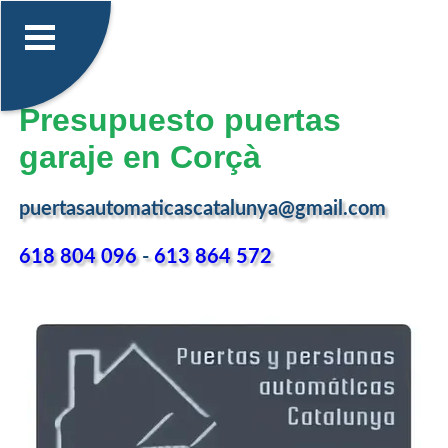
Presupuesto puertas
garaje en Corçà
puertasautomaticascatalunya@gmail.com
618 804 096
-
613 864 572