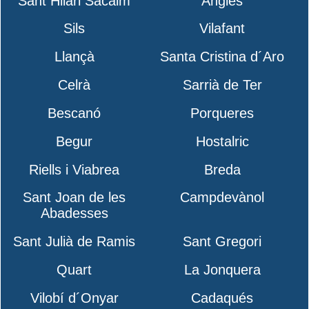
Sant Hilari Sacalm
Anglès
Sils
Vilafant
Llançà
Santa Cristina d´Aro
Celrà
Sarrià de Ter
Bescanó
Porqueres
Begur
Hostalric
Riells i Viabrea
Breda
Sant Joan de les
Campdevànol
Abadesses
Sant Julià de Ramis
Sant Gregori
Quart
La Jonquera
Vilobí d´Onyar
Cadaqués