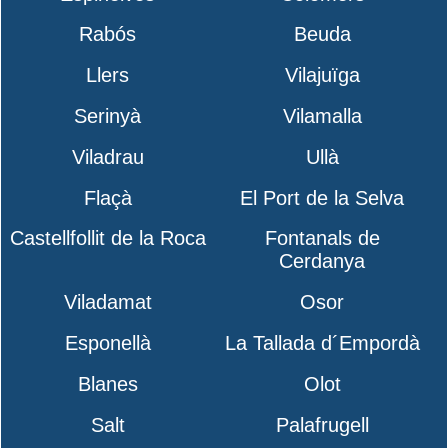
Rabós
Beuda
Llers
Vilajuïga
Serinyà
Vilamalla
Viladrau
Ullà
Flaçà
El Port de la Selva
Castellfollit de la Roca
Fontanals de
Cerdanya
Viladamat
Osor
Esponellà
La Tallada d´Empordà
Blanes
Olot
Salt
Palafrugell